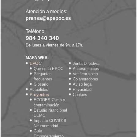
Atención a medios:
prensa@apepoc.es
Teléfono:
984 340 340
De lunes a viernes de 9h. a 17h.
MAPA WEB:
EPOC
Junta Directiva
Qué es la EPOC
Acceso socios
Preguntas
Verificar socio
frecuentes
Colaboradores
Glosario
Aviso legal
Actualidad
Privacidad
Proyectos
Cookies
ECODES Clima y
contaminación
Estudio Nutricional
UEMC
Impacto COVID19
Neumomadrid
Guía
Empoderamiento