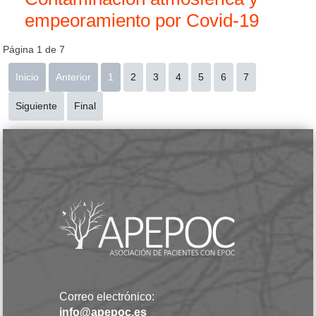
empeoramiento por Covid-19
Página 1 de 7
Inicio
Anterior
1
2
3
4
5
6
7
Siguiente
Final
Correo electrónico:
info@apepoc.es