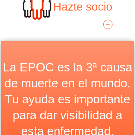
Hazte socio
La EPOC es la 3ª causa
de muerte en el mundo.
Tu ayuda es importante
para dar visibilidad a
esta enfermedad.