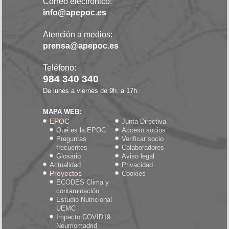
Correo electrónico:
info@apepoc.es
Atención a medios:
prensa@apepoc.es
Teléfono:
984 340 340
De lunes a viernes de 9h. a 17h.
MAPA WEB:
EPOC
Junta Directiva
Qué es la EPOC
Acceso socios
Preguntas
Verificar socio
frecuentes
Colaboradores
Glosario
Aviso legal
Actualidad
Privacidad
Proyectos
Cookies
ECODES Clima y
contaminación
Estudio Nutricional
UEMC
Impacto COVID19
Neumomadrid