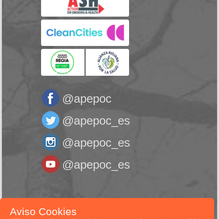
@apepoc
@apepoc_es
@apepoc_es
@apepoc_es
Asociación de Pacientes con EPOC © 2026
Aviso Cookies