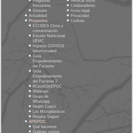
Preguntas
Verificar socio
frecuentes
Colaboradores
Glosario
Aviso legal
Actualidad
Privacidad
Proyectos
Cookies
ECODES Clima y
contaminación
Estudio Nutricional
UEMC
Impacto COVID19
Neumomadrid
Guía
Empoderamiento
del Paciente
Guía
Empoderamiento
del Paciente 2
#Covid19yEPOC
Webinars
Grupo de
Whatsapp
Health Coach
Los Microplásticos
Respira Seguro
APEPOC
Qué hacemos
Quiénes somos