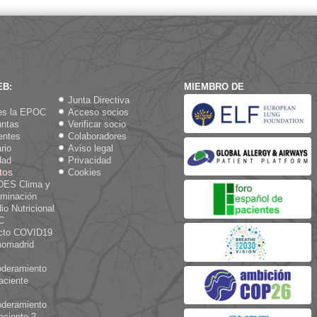
EB:
MIEMBRO DE
Junta Directiva
es la EPOC
Acceso socios
untas
Verificar socio
entes
Colaboradores
rio
Aviso legal
dad
Privacidad
tos
Cookies
ES Clima y
aminación
io Nutricional
C
cto COVID19
omadrid
deramiento
aciente
deramiento
aciente 2