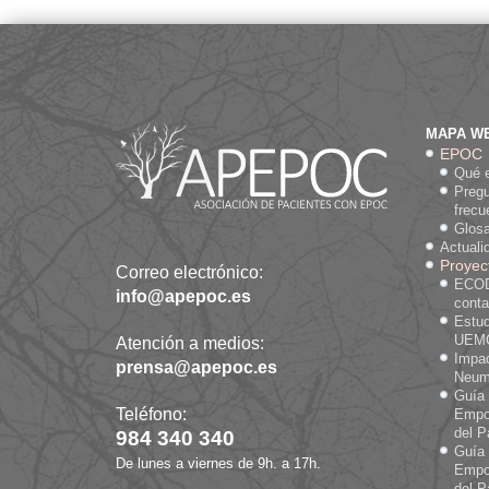
MAPA W
EPOC
Qué 
Preg
frecu
Glosa
Actuali
Proyec
Correo electrónico:
ECOD
info@apepoc.es
cont
Estud
UEM
Atención a medios:
Impa
prensa@apepoc.es
Neum
Guía
Teléfono:
Empo
del P
984 340 340
Guía
De lunes a viernes de 9h. a 17h.
Empo
del P