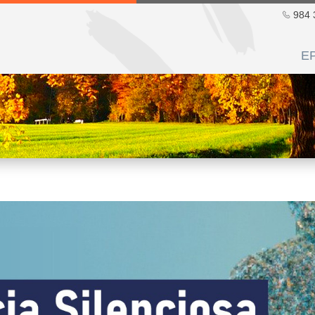
984 
E