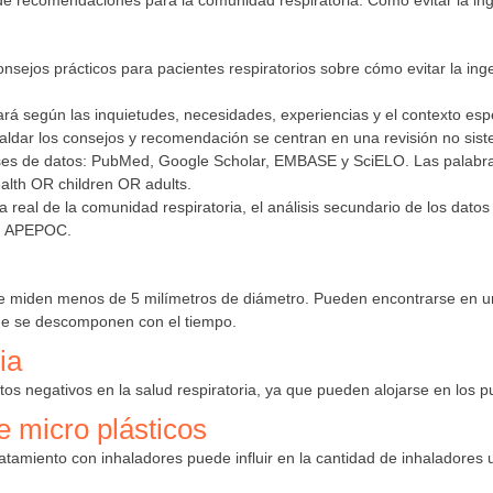
 de recomendaciones para la comunidad respiratoria: Cómo evitar la ing
nsejos prácticos para pacientes respiratorios sobre cómo evitar la inge
ará según las inquietudes, necesidades, experiencias y el contexto espe
aldar los consejos y recomendación se centran en una revisión no siste
ases de datos: PubMed, Google Scholar, EMBASE y SciELO. Las palabras 
alth OR children OR adults.
a real de la comunidad respiratoria, el análisis secundario de los dato
C, APEPOC.
que miden menos de 5 milímetros de diámetro. Pueden encontrarse en u
que se descomponen con el tiempo.
ia
tos negativos en la salud respiratoria, ya que pueden alojarse en los p
e micro plásticos
ratamiento con inhaladores puede influir en la cantidad de inhaladores u