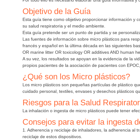
Por todo ello es necesario elaborar una guía informativa y
Objetivo de la Guía
Esta guía tiene como objetivo proporcionar información y co
su salud respiratoria y el medio ambiente.
Esta guía pretende ser un punto de partida y se personaliz
Las fuentes de información sobre micro plásticos para resp
francés y español en la última década en las siguientes b
OR marine litter OR toxicology OR additives AND human he
A su vez, los resultados se apoyan en la evidencia de la vid
propios pacientes de la asociación de pacientes con EPO
¿Qué son los Micro plásticos?
Los micro plásticos son pequeñas partículas de plástico 
cuidado personal, textiles, envases y desechos plásticos 
Riesgos para la Salud Respirator
La inhalación o ingesta de micro plásticos puede tener efec
Consejos para evitar la ingesta d
1. Adherencia y reciclaje de inhaladores, la adherencia al t
reciclaje de estos dispositivos.