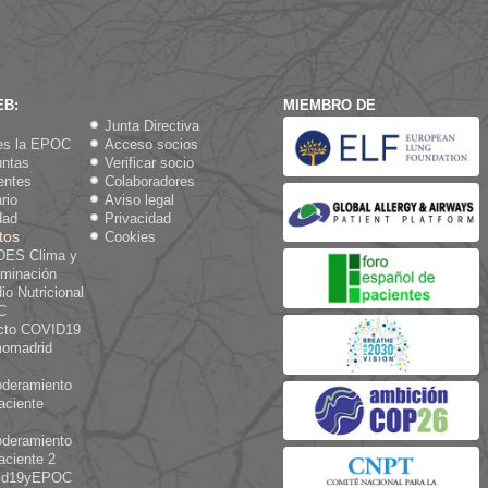
EB:
MIEMBRO DE
Junta Directiva
es la EPOC
Acceso socios
untas
Verificar socio
entes
Colaboradores
rio
Aviso legal
dad
Privacidad
tos
Cookies
ES Clima y
aminación
io Nutricional
C
cto COVID19
omadrid
deramiento
aciente
deramiento
aciente 2
id19yEPOC