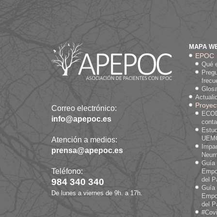
MAPA W
EPOC
Qué 
Preg
frecu
Glosa
Actuali
Proyec
Correo electrónico:
ECOD
info@apepoc.es
cont
Estud
UEM
Atención a medios:
Impa
prensa@apepoc.es
Neum
Guía
Teléfono:
Empo
del P
984 340 340
Guía
De lunes a viernes de 9h. a 17h.
Empo
del P
#Cov