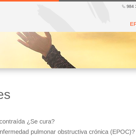
984 
E
es
contraída ¿Se cura?
 enfermedad pulmonar obstructiva crónica (EPOC)?