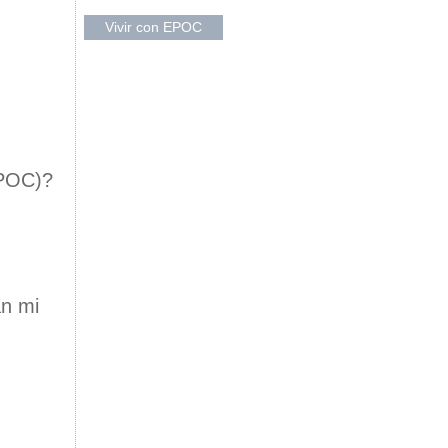
Vivir con EPOC
EPOC)?
án mi