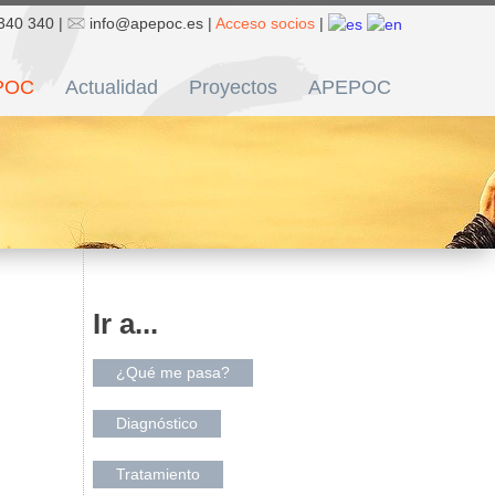
340 340 |
info@apepoc.es |
Acceso socios
|
POC
Actualidad
Proyectos
APEPOC
Ir a...
¿Qué me pasa?
Diagnóstico
Tratamiento