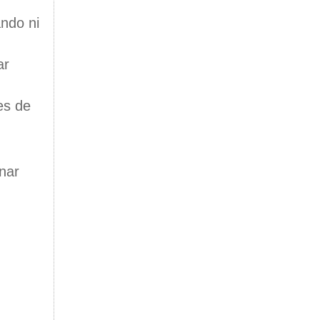
ndo ni
ar
es de
nar