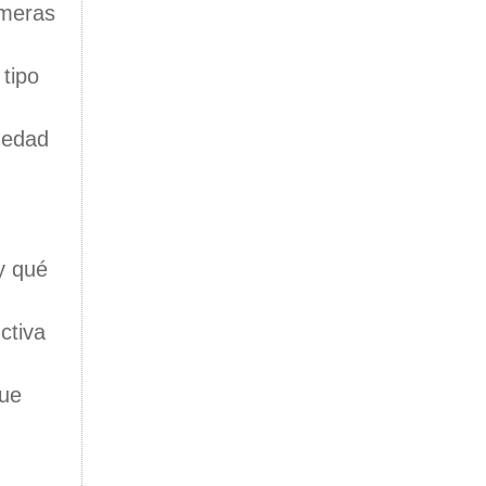
imeras
tipo
rmedad
y qué
ctiva
que