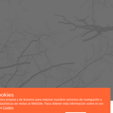
ookies
kies propias y de terceros para mejorar nuestros servicios de navegación y
stadísticas de visitas al WebSite. Para obtener más información sobre el uso
ita
Cookes
.