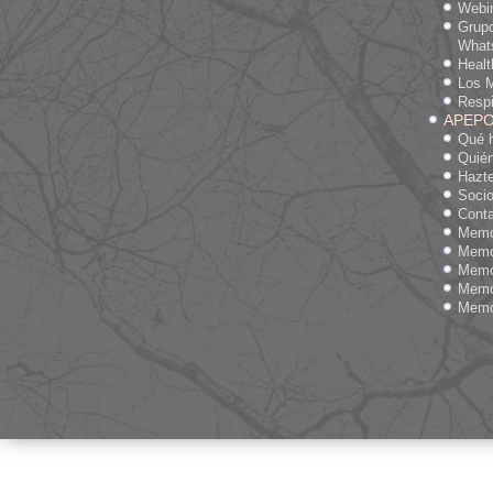
Webi
Grup
What
Heal
Los M
Respi
APEP
Qué 
Quié
Hazte
Socio
Cont
Memo
Memo
Memo
Memo
Memo