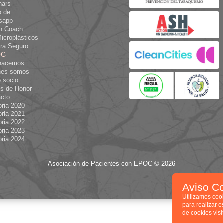
nars
o de
sapp
th Coach
icroplásticos
ra Seguro
OC
hacemos
nes somos
 socio
s de Honor
acto
ria 2020
ria 2021
ria 2022
ria 2023
ria 2024
Asociación de Pacientes con EPOC © 2026
Aviso C
Utilizamos coo
para realizar e
de cookies vis