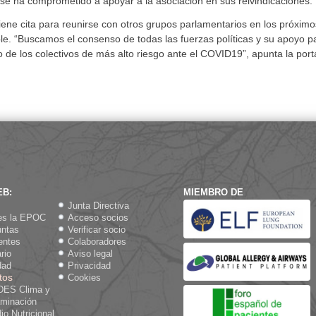
 se ha comprometido a apoyar a la asociación en sus reivindicaciones.
iene cita para reunirse con otros grupos parlamentarios en los próximo
le. “Buscamos el consenso de todas las fuerzas políticas y su apoyo p
e los colectivos de más alto riesgo ante el COVID19”, apunta la port
EB:
MIEMBRO DE
Junta Directiva
es la EPOC
Acceso socios
untas
Verificar socio
entes
Colaboradores
rio
Aviso legal
dad
Privacidad
tos
Cookies
ES Clima y
aminación
io Nutricional