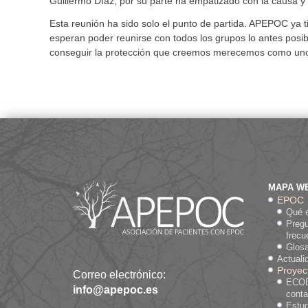
Guillermo Díaz, por su parte ha empatizado con la causa y
Esta reunión ha sido solo el punto de partida. APEPOC ya t
esperan poder reunirse con todos los grupos lo antes posib
conseguir la protección que creemos merecemos como uno d
MAPA W
EPOC
Qué 
Preg
frecu
Glosa
Actuali
Proyec
Correo electrónico:
ECOD
info@apepoc.es
cont
Estud