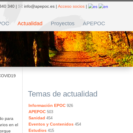
340 340 |
info@apepoc.es |
Acceso socios
|
POC
Actualidad
Proyectos
APEPOC
 COVID19
Temas de actualidad
Información EPOC
926
APEPOC
503
Sanidad
454
do para
Eventos y Contenidos
454
rios en el
Estudios
415
porque