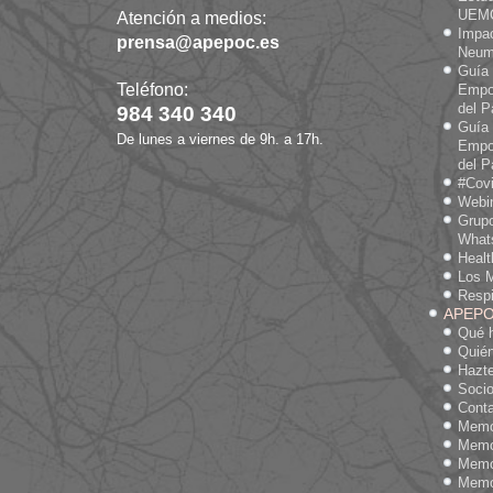
UEM
Atención a medios:
Impa
prensa@apepoc.es
Neum
Guía
Teléfono:
Empo
del P
984 340 340
Guía
De lunes a viernes de 9h. a 17h.
Empo
del P
#Cov
Webi
Grup
What
Heal
Los M
Respi
APEP
Qué 
Quié
Hazte
Socio
Cont
Memo
Memo
Memo
Memo