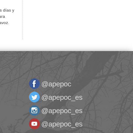
s días y
ara
avoz.
@apepoc
@apepoc_es
@apepoc_es
@apepoc_es