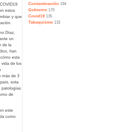
Contaminación
194
l COVID19.
Gobierno
170
en estos
Covid19
135
mbiar y que
Tabaquismo
132
ación.
mo Díaz,
ante un
 de la
dico, han
e cómo esta
vida de los
n
e más de 3
país, esta
 patologías
como de
en este
ida como