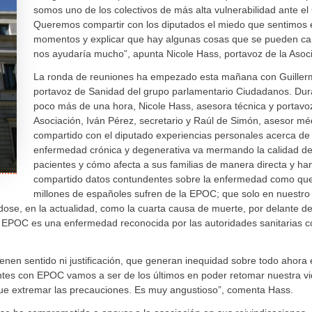
somos uno de los colectivos de más alta vulnerabilidad ante e
Queremos compartir con los diputados el miedo que sentimos 
momentos y explicar que hay algunas cosas que se pueden ca
nos ayudaría mucho”, apunta Nicole Hass, portavoz de la Asoci
La ronda de reuniones ha empezado esta mañana con Guiller
portavoz de Sanidad del grupo parlamentario Ciudadanos. Dur
poco más de una hora, Nicole Hass, asesora técnica y portavoz
Asociación, Iván Pérez, secretario y Raúl de Simón, asesor mé
compartido con el diputado experiencias personales acerca d
enfermedad crónica y degenerativa va mermando la calidad de 
pacientes y cómo afecta a sus familias de manera directa y ha
compartido datos contundentes sobre la enfermedad como qu
millones de españoles sufren de la EPOC; que solo en nuestro 
ose, en la actualidad, como la cuarta causa de muerte, por delante de
a EPOC es una enfermedad reconocida por las autoridades sanitarias 
ienen sentido ni justificación, que generan inequidad sobre todo ahora 
ntes con EPOC vamos a ser de los últimos en poder retomar nuestra v
ue extremar las precauciones. Es muy angustioso”, comenta Hass.