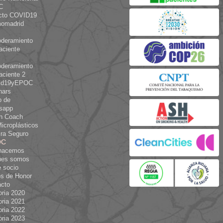
C
cto COVID19
omadrid
deramiento
aciente
deramiento
aciente 2
id19yEPOC
nars
o de
sapp
th Coach
icroplásticos
ra Seguro
OC
hacemos
nes somos
 socio
s de Honor
acto
ria 2020
ria 2021
ria 2022
ria 2023