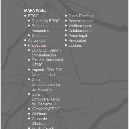
MAPA WEB:
EPOC
Junta Directiva
Qué es la EPOC
Acceso socios
Preguntas
Verificar socio
frecuentes
Colaboradores
Glosario
Aviso legal
Actualidad
Privacidad
Proyectos
Cookies
ECODES Clima y
contaminación
Estudio Nutricional
UEMC
Impacto COVID19
Neumomadrid
Guía
Empoderamiento
del Paciente
Guía
Empoderamiento
del Paciente 2
#Covid19yEPOC
Webinars
Grupo de
Whatsapp
Health Coach