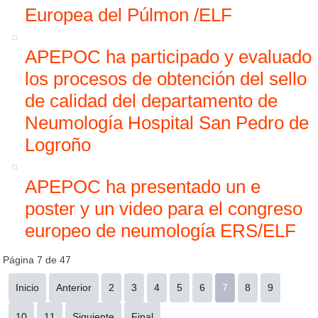
Europea del Púlmon /ELF
APEPOC ha participado y evaluado
los procesos de obtención del sello
de calidad del departamento de
Neumología Hospital San Pedro de
Logroño
APEPOC ha presentado un e
poster y un video para el congreso
europeo de neumología ERS/ELF
Página 7 de 47
Inicio
Anterior
2
3
4
5
6
7
8
9
10
11
Siguiente
Final