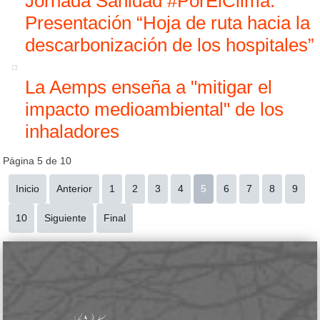
Jornada Sanidad #PorElClima:
Presentación “Hoja de ruta hacia la
descarbonización de los hospitales”
La Aemps enseña a "mitigar el
impacto medioambiental" de los
inhaladores
Página 5 de 10
Inicio
Anterior
1
2
3
4
5
6
7
8
9
10
Siguiente
Final