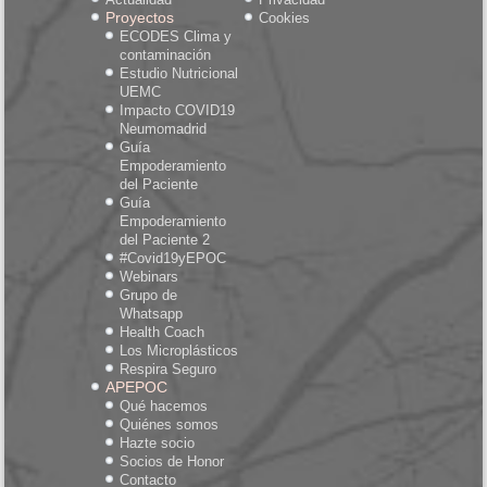
Proyectos
Cookies
ECODES Clima y
contaminación
Estudio Nutricional
UEMC
Impacto COVID19
Neumomadrid
Guía
Empoderamiento
del Paciente
Guía
Empoderamiento
del Paciente 2
#Covid19yEPOC
Webinars
Grupo de
Whatsapp
Health Coach
Los Microplásticos
Respira Seguro
APEPOC
Qué hacemos
Quiénes somos
Hazte socio
Socios de Honor
Contacto