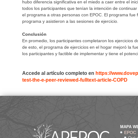
hubo diferencia significativa en el miedo a caer entre el in
todos los participantes que tenían la intención de continua
el programa a otras personas con EPOC. El programa fue f
programa y asistieron a las sesiones de ejercicio.
Conclusión
En promedio, los participantes completaron los ejercicio
de esto, el programa de ejercicios en el hogar mejoró la fue
los participantes y factible de implementar y tiene el pote
Accede al artículo completo en
https://www.dovepr
test-the-e-peer-reviewed-fulltext-article-COPD
MAPA W
EPOC
Qué 