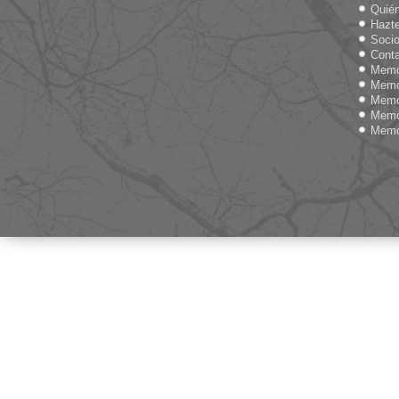
Quié
Hazte
Socio
Cont
Memo
Memo
Memo
Memo
Memo