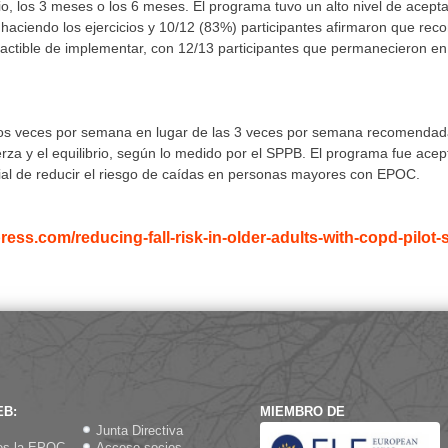
icio, los 3 meses o los 6 meses. El programa tuvo un alto nivel de acepta
r haciendo los ejercicios y 10/12 (83%) participantes afirmaron que re
actible de implementar, con 12/13 participantes que permanecieron en
s dos veces por semana en lugar de las 3 veces por semana recomendad
rza y ​​el equilibrio, según lo medido por el SPPB. El programa fue ace
ncial de reducir el riesgo de caídas en personas mayores con EPOC.
ess.com/reducing-fall-risk-in-older-adults-with-copd-pilot-
EB:
MIEMBRO DE
Junta Directiva
es la EPOC
Acceso socios