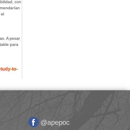
bilidad, con
comendarían
 el
as. A pesar
ptable para
study-to-
@apepoc