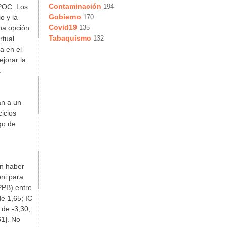
Contaminación
EPOC. Los
194
Gobierno
o y la
170
Covid19
una opción
135
Tabaquismo
tual.
132
a en el
jorar la
.
an a un
cicios
sgo de
on haber
oni para
PPB) entre
de 1,65; IC
 de -3,30;
61]. No