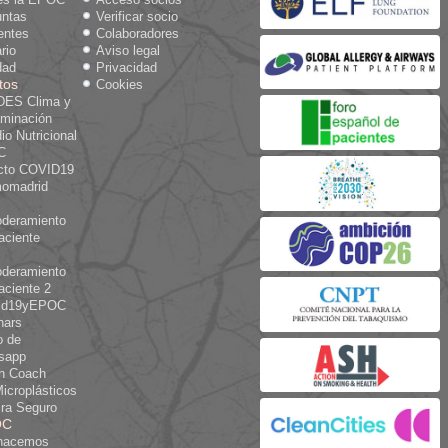
untas
Verificar socio
entes
Colaboradores
rio
Aviso legal
dad
Privacidad
tos
Cookies
ES Clima y
aminación
io Nutricional
C
cto COVID19
omadrid
deramiento
aciente
deramiento
aciente 2
id19yEPOC
nars
o de
sapp
th Coach
icroplásticos
ra Seguro
OC
hacemos