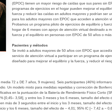
(EPOC) tienen un mayor riesgo de caídas que sus pares sin 
programas de ejercicios en el hogar pueden mejorar el equilibri
fuerza y ​​reducir las caídas en adultos mayores y podrían ser 
para los adultos mayores con EPOC que acceden a atención vir
Probamos un programa piloto de ejercicios de equilibrio y fuerz
hogar de 6 meses con apoyo de atención virtual destinado a me
fuerza y ​​el equilibrio en personas con EPOC de 50 años o más
Pacientes y métodos
Se invitó a adultos mayores de 50 años con EPOC que accedí
servicio de atención virtual a participar en un programa de ejer
diseñado para mejorar el equilibrio y la fuerza, y reducir el rie
d media 72 ± DE 7 años, 9 mujeres). Seis participantes (46%) informar
udio. Un modelo mixto para medidas repetidas y corrección de Bonferr
icativa en la puntuación de la Batería de Rendimiento Físico Corto (S
95% [0,45– 3,58], y entre los 3 meses y los 6 meses, tamaño del efecto 
en más de 3 segundos entre el inicio y los 3 meses, tamaño del efecto
icio y los 6 meses, tamaño del efecto de − 4,01; 95% IC [− 7,42 a − 0,