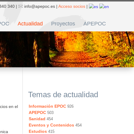
340 340 |
info@apepoc.es |
Acceso socios
|
POC
Actualidad
Proyectos
APEPOC
Temas de actualidad
Información EPOC
cios en el
926
APEPOC
503
Sanidad
454
Eventos y Contenidos
454
Estudios
ónica
415